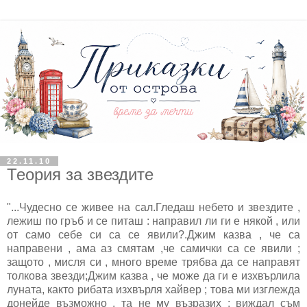
22.11.10
Теория за звездите
"...Чудесно се живее на сал.Гледаш небето и звездите ,
лежиш по гръб и се питаш : направил ли ги е някой , или
от само себе си са се явили?.Джим казва , че са
направени , ама аз смятам ,че самички са се явили ;
защото , мисля си , много време трябва да се направят
толкова звезди;Джим казва , че може да ги е изхвърлила
луната, както рибата изхвърля хайвер ; това ми изглежда
донейде възможно , та не му възразих ; виждал съм