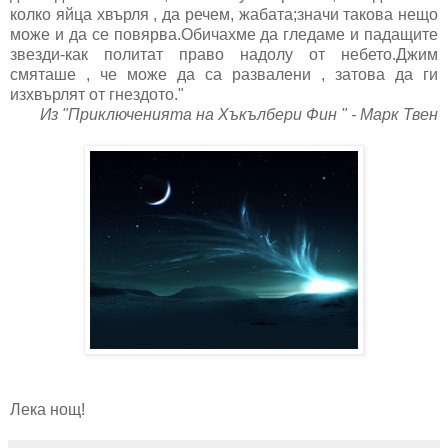
колко яйца хвърля , да речем, жабата;значи такова нещо
може и да се повярва.Обичахме да гледаме и падащите
звезди-как политат право надолу от небето.Джим
смяташе , че може да са развалени , затова да ги
изхвърлят от гнездото."
Из "Приключенията на Хъкълбери Фин " - Марк Твен
Лека нощ!