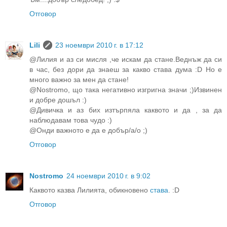
Отговор
Lili
23 ноември 2010 г. в 17:12
@Лилия и аз си мисля ,че искам да стане.Веднъж да си
в час, без дори да знаеш за какво става дума :D Но е
много важно за мен да стане!
@Nostromo, що така негативно изгригна значи ;)Извинен
и добре дошъл :)
@Дивичка и аз бих изтърпяла каквото и да , за да
наблюдавам това чудо :)
@Онди важното е да е добър/а/о ;)
Отговор
Nostromo
24 ноември 2010 г. в 9:02
Каквото казва Лилията, обикновено
става
. :D
Отговор