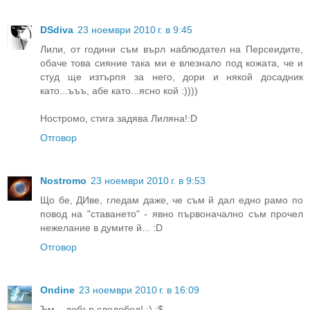
DSdiva
23 ноември 2010 г. в 9:45
Лили, от години съм върл наблюдател на Персеидите,
обаче това сияние така ми е влезнало под кожата, че и
студ ще изтърпя за него, дори и някой досадник
като...ъъъ, абе като...ясно кой :))))
Ностромо, стига задява Лиляна!:D
Отговор
Nostromo
23 ноември 2010 г. в 9:53
Що бе, ДИве, гледам даже, че съм й дал едно рамо по
повод на "ставането" - явно първоначално съм прочел
нежелание в думите й... :D
Отговор
Ondine
23 ноември 2010 г. в 16:09
Ъм....добър следобед! ;) :$