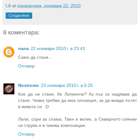
Lili
at
понеделник, ноември 22, 2010
Споделяне
8 коментара:
nana
22 ноември 2010 г. в 23:43
Само да стане...
Отговор
Nostromo
23 ноември 2010 г. в 0:25
Кое да не стане, бе Лилиянче? Аз пък се надявам да
стане. Човек трябва да има опозиция, за да вижда пътят
в живота си. :D
Лили, сори за спама. Твен е велик, а Северното сияние
си струва и в такива композиции.
Отговор